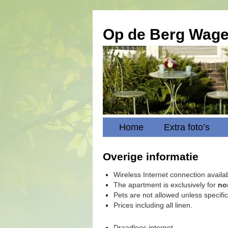
Op de Berg Wag
Home
Extra foto’s
Overige informatie
Wireless Internet connection availa
The apartment is exclusively for
no
Pets are not allowed unless specific
Prices including all linen.
Draadloos internet