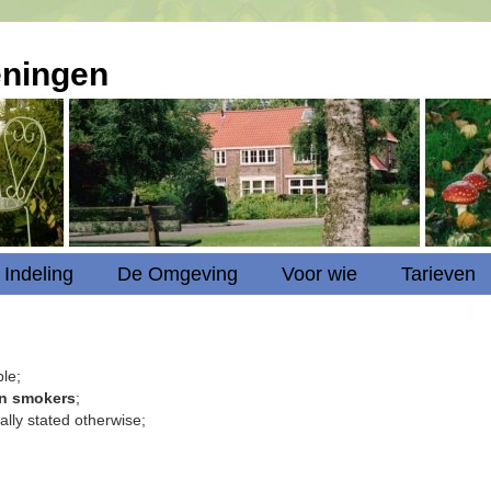
eningen
Indeling
De Omgeving
Voor wie
Tarieven
ble;
n smokers
;
ally stated otherwise;